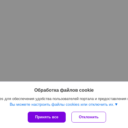
Обработка файлов cookie
s для обеспечения удобства пользователей портала и предоставления
Вы можете настроить файлы cookies или отключить их.
Принять все
Отклонить
Сайт создан на платформе Deal.by
Политика обработки файлов cookies
ООО «Королева Групп» |
Пожаловаться на контент