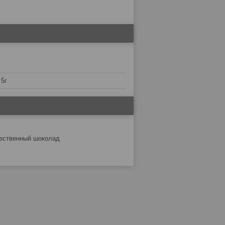
 5г
чественный шоколад