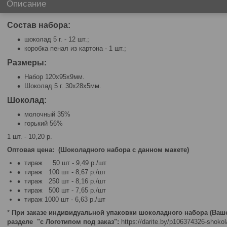
Описание
Состав набора:
шоколад 5 г. - 12 шт.;
коробка пенал из картона - 1 шт.;
Размеры:
Набор 120х95х9мм.
Шоколад 5 г. 30х28х5мм.
Шоколад:
молочный 35%
горький 56%
1 шт. - 10,20 р.
Оптовая цена: (Шоколадного набора с данном макете)
тираж 50 шт - 9,49 р./шт
тираж 100 шт - 8,67 р./шт
тираж 250 шт - 8,16 р./шт
тираж 500 шт - 7,65 р./шт
тираж 1000 шт - 6,63 р./шт
*
При заказе индивидуальной упаковки шоколадного набора (Ваше
разделе "с Логотипом под заказ":
https://darite.by/p106374326-shokol