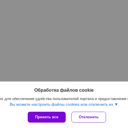
Обработка файлов cookie
s для обеспечения удобства пользователей портала и предоставления
Вы можете настроить файлы cookies или отключить их.
Принять все
Отклонить
Сайт создан на платформе Deal.by
Политика обработки файлов cookies
ООО «Королева Групп» |
Пожаловаться на контент