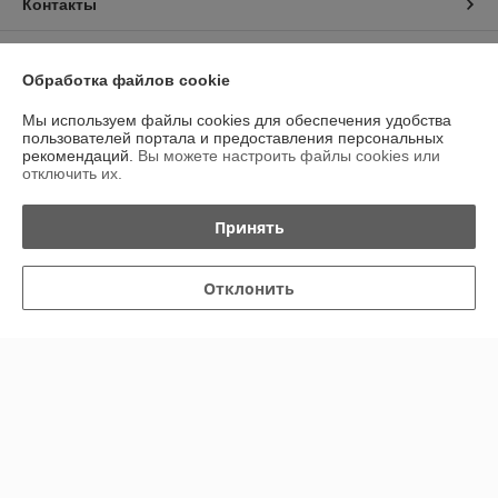
Контакты
Доставка и оплата
Обработка файлов cookie
График работы
Мы используем файлы cookies для обеспечения удобства
пользователей портала и предоставления персональных
рекомендаций.
Вы можете настроить файлы cookies или
Полная версия сайта
отключить их.
Политика обработки cookies
Принять
Сайт создан на платформе Deal.by
Отклонить
Информация для покупателя
Юридическое лицо:
Общество с ограниченной ответственностью
«Королева Групп»
220092, г. Минск, ул. Притыцкого, д. 29, пом. 83 (павильон 112/1)