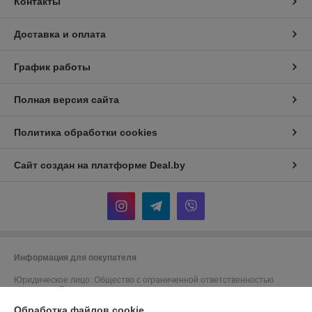
Контакты
Доставка и оплата
График работы
Полная версия сайта
Политика обработки cookies
Сайт создан на платформе Deal.by
Информация для покупателя
Юридическое лицо:
Общество с ограниченной ответственностью
«Королева Групп»
220092, г. Минск, ул. Притыцкого, д. 29, пом. 83 (павильон 112/1)
Обработка файлов cookie