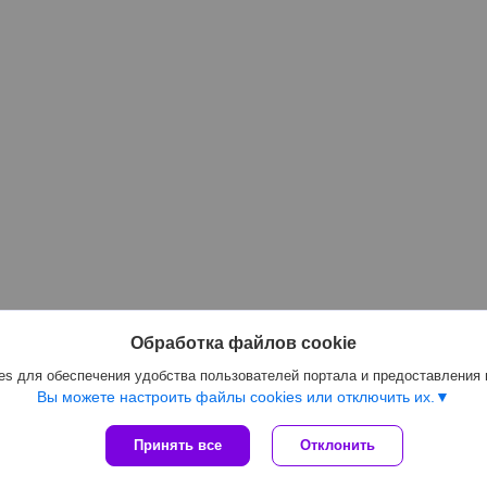
Обработка файлов cookie
s для обеспечения удобства пользователей портала и предоставления
Вы можете настроить файлы cookies или отключить их.
Принять все
Отклонить
Сайт создан на платформе Deal.by
Политика обработки файлов cookies
ООО «Королева Групп» |
Пожаловаться на контент