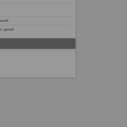
рький
х целей