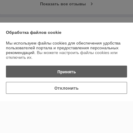
Показать все отзывы
О нас
Обработка файлов cookie
Контакты
Мы используем файлы cookies для обеспечения удобства
пользователей портала и предоставления персональных
Доставка и оплата
рекомендаций.
Вы можете настроить файлы cookies или
отключить их.
График работы
Принять
Полная версия сайта
Отклонить
Политика обработки cookies
Сайт создан на платформе Deal.by